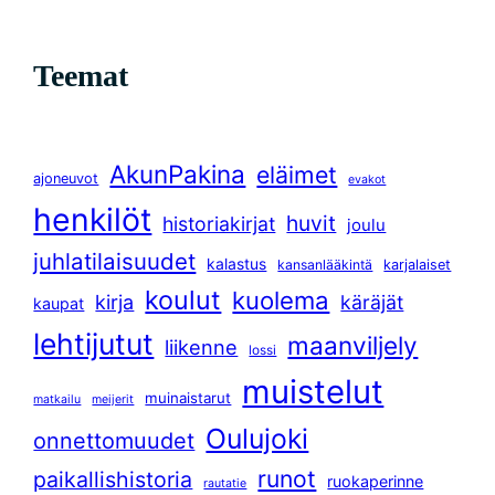
Teemat
AkunPakina
eläimet
ajoneuvot
evakot
henkilöt
huvit
historiakirjat
joulu
juhlatilaisuudet
kalastus
kansanlääkintä
karjalaiset
koulut
kuolema
kirja
käräjät
kaupat
lehtijutut
maanviljely
liikenne
lossi
muistelut
muinaistarut
matkailu
meijerit
Oulujoki
onnettomuudet
runot
paikallishistoria
ruokaperinne
rautatie