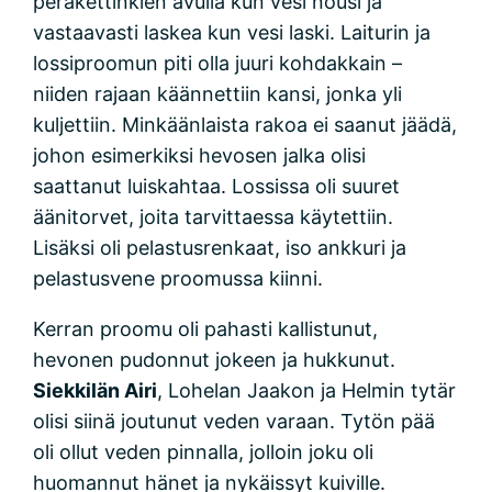
peräkettinkien avulla kun vesi nousi ja
vastaavasti laskea kun vesi laski. Laiturin ja
lossiproomun piti olla juuri kohdakkain –
niiden rajaan käännettiin kansi, jonka yli
kuljettiin. Minkäänlaista rakoa ei saanut jäädä,
johon esimerkiksi hevosen jalka olisi
saattanut luiskahtaa. Lossissa oli suuret
äänitorvet, joita tarvittaessa käytettiin.
Lisäksi oli pelastusrenkaat, iso ankkuri ja
pelastusvene proomussa kiinni.
Kerran proomu oli pahasti kallistunut,
hevonen pudonnut jokeen ja hukkunut.
Siekkilän Airi
, Lohelan Jaakon ja Helmin tytär
olisi siinä joutunut veden varaan. Tytön pää
oli ollut veden pinnalla, jolloin joku oli
huomannut hänet ja nykäissyt kuiville.