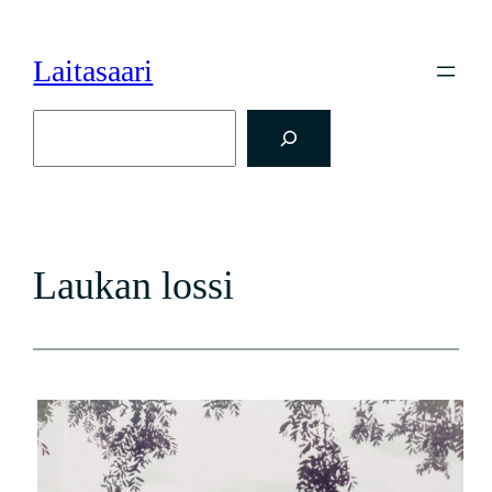
Siirry
sisältöön
Laitasaari
Etsi
Laukan lossi