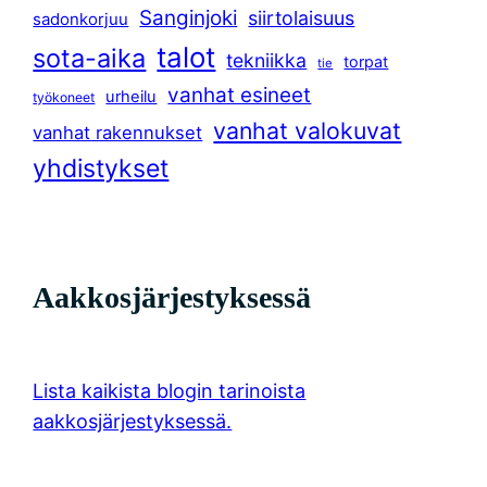
Sanginjoki
siirtolaisuus
sadonkorjuu
talot
sota-aika
tekniikka
torpat
tie
vanhat esineet
urheilu
työkoneet
vanhat valokuvat
vanhat rakennukset
yhdistykset
Aakkosjärjestyksessä
Lista kaikista blogin tarinoista
aakkosjärjestyksessä.