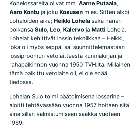
Konelossareita olivat mm.
Aarne Putaala
,
Aaro Kontu
ja joku
Kosusen
mies. Sitten alkoi
Loheloiden aika;
Heikki Lohela
sekä hänen
poikansa
Sulo
,
Leo
,
Kalervo
ja
Matti
Lohela.
Lohelat kehittivät lossin tekniikkaa – Heikki,
joka oli myös seppä, sai suunnittelemastaan
lossiproomun vetolaitteesta kunniakirjan ja
rahapalkinnon vuonna 1950 TVH:lta. Millainen
tämä palkittu vetolaite oli, ei ole enää
tiedossa.
Lohelan Sulo toimi päätoimisena lossarina –
aloitti tehtävässään vuonna 1957 hoitaen sitä
aina sillan valmistumiseen saakka vuoteen
1969.