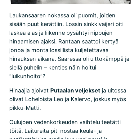
Laukansaaren nokassa oli puomit, joiden
sisään puut kerättiin. Lossin sinkkivaijeri piti
laskea alas ja liikenne pysähtyi nippujen
hinaamisen ajaksi. Rantaan saattoi kertyä
jonoa ja monta lossillista kuljetettavaa
hinauksen aikana. Saaressa oli uittokämppä ja
siellä puhelin – kenties näin hoitui
”luikunhoito”?
Hinaajia ajoivat
Putaalan veljekset
ja uitossa
olivat Loheloista Leo ja Kalervo, joskus myös
pikku-Matti.
Oulujoen vedenkorkeuden vaihtelu teetätti
töitä. Laitureita piti nostaa keula- ja