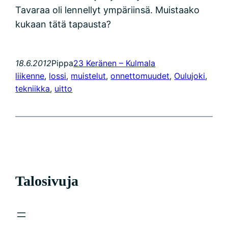
Tavaraa oli lennellyt ympäriinsä. Muistaako
kukaan tätä tapausta?
18.6.2012
Pippa
23 Keränen – Kulmala
liikenne
, 
lossi
, 
muistelut
, 
onnettomuudet
, 
Oulujoki
, 
tekniikka
, 
uitto
Talosivuja